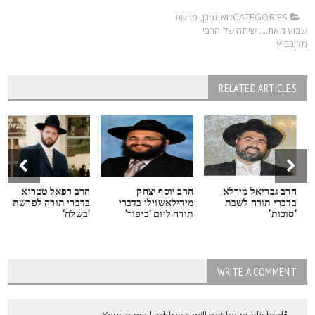
CATEGORIES:
ואתחנן
,
פרשת
בוע מאת...
,
שיחה של הרבי
לובביץ
RELATED ARTICLES
הרב גבריאל מירלא
הרב יוסף יצחק
הרב רפאל טטרוא
בדברי תורה לשבת
מירילאשוילי בדברי
בדברי תורה לפרשת
'סוכות'
תורה ליום 'כיפור'
'בשלח'
WRITE A COMMENT
Your e-mail address will not be published.