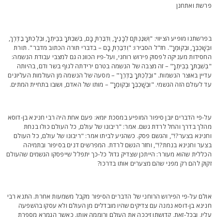
רשת ואתחנן
פרשתנו מופיע הציווי: "וְשִׁנַּנְתָּם לְבָנֶיךָ, וְדִבַּרְתָּ בָּם, בְּשִׁבְתְּךָ בְּבֵיתֶךָ, וּבְלֶכְתְּךָ בַדֶּרֶךְ,
ּבְשָׁכְבְּךָ, וּבְקוּמֶךָ". חז"ל הסבירו: "וְדִבַּרְתָּ בָּם – בדברי תורה הכתוב מדבר". תורת
חסידות מעניקה לפסוק פירוש רוחני, ועל-פיו הכוונה גם למצבי עבודת הנשמה:
בְּשִׁבְתְּךָ בְּבֵיתֶךָ" – זה מצבה של הנשמה בטרם ירידתה לגוף בשר ודם, בהיותה
דיין באוצר הנשמות. "וּבְלֶכְתְּךָ בַדֶּרֶךְ" – מסעה של הנשמה מן העולמות העליונים
ד לעולם הזה הגשמי. "וּבְשָׁכְבְּךָ וּבְקוּמֶךָ" – מותו של האדם, ושובו בתחיית המתים.
ל-פי הדברים יובן סיפור המופיע במסכת יומא: פעם אחת היה רבי חנינא בן-דוסא
הלך בדרך והחל לרדת גשם. אמר: "ריבונו של עולם, כל העולם כולו בנחת
חנינא בצער?!", והגשם פסק. כשהגיע לביתו אמר: "ריבונו של עולם, כל העולם
צער וחנינא בנחת?!", וחזר הגשם לרדת. המפרשים דנים בסיפור ובתמיהה
כללית שהוא מעורר: הייתכן שצדיק גדול כל-כך יתפלל שייפסקו הגשמים שהעולם
קוק להם רק מפני שהם מצערים אותו בדרכו?
ולם על-פי הפירוש הרוחני של הדברים הסיפור מקבל משמעות אחרת. התנא רבי
נינא בן-דוסא נמנה עם צדיקים שהיו מובדלים מן העולם ולא עסקו בהשפעה
ליו, ובכל-זאת, קדושתו זיככה את העולם ורוממה אותו. כאשר הגמרא מספרת