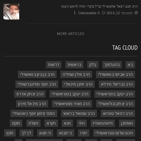
רב חכם רפאל אלאשוילי זצ"ל בדברי תורה לראש השנה
ספטמבר 12, 2016
0 Comments
MORE ARTICLES
TAG CLOU
בא
בהעלותך
בלק
בראשית
דרשות
הרב אבישי בטאשוילי
הרב אילן שמילה
הרב בן ציון בטאשוילי
הרב גבריאל מירלא
הרב יוחנן מיכאלי
הרב יוסף מודזגברשווילי
הרב יעקב בוטראשוילי
הרב יעקב בטוניאשוילי
הרב יצחק אדרת
הרב יצחק גגולאשוילי
הרב מאיר מושיאשוילי
הרב מיכאל מירון
הרב רפאל טטרוא
הרב שמואל בראשי
התמ' סימון יוסף ג'אנשוילי
ואתחנן
וידאו/האודיו
ויחי
ויצא
ויקרא
וישלח
חוקת
חכם שלום טטרואשוילי
יתרו
כי תבוא
כי תצא
לך לך
מקץ