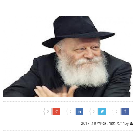
0
0
0
0
by זיזובי משה
,
יולי 19, 2017