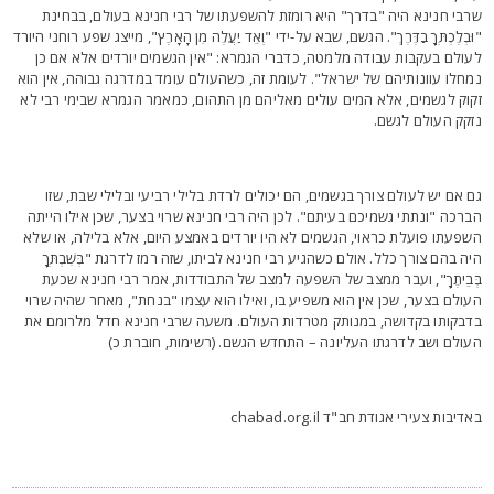
רבי חנינא היה "בדרך" היא רומזת להשפעתו של רבי חנינא בעולם, בבחינת
וּבְלֶכְתְּךָ בַדֶּרֶךְ". הגשם, שבא על-ידי "וְאֵד יַעֲלֶה מִן הָאָרֶץ", מייצג שפע רוחני היורד
עולם בעקבות עבודה מלמטה, כדברי הגמרא: "אין הגשמים יורדים אלא אם כן
מחלו עוונותיהם של ישראל". לעומת זה, כשהעולם עומד במדרגה גבוהה, אין הוא
קוק לגשמים, אלא המים עולים מאליהם מן התהום, כמאמר הגמרא שבימי רבי לא
זקק העולם לגשם.
ם אם יש לעולם צורך בגשמים, הם יכולים לרדת בלילי רביעי ובלילי שבת, שזו
ברכה "ונתתי גשמיכם בעיתם". לכן היה רבי חנינא שרוי בצער, שכן אילו הייתה
שפעתו פועלת כראוי, הגשמים לא היו יורדים באמצע היום, אלא בלילה, או שלא
יה בהם צורך כלל. אולם כשהגיע רבי חנינא לביתו, שזה רמז לדרגת "בְּשִׁבְתְּךָ
ְּבֵיתֶךָ", ועבר ממצב של השפעה למצב של התבודדות, אמר רבי חנינא שכעת
עולם בצער, שכן אין הוא משפיע בו, ואילו הוא עצמו "בנחת", מאחר שהיה שרוי
דבקותו בקדושה, במנותק מטרדות העולם. משעה שרבי חנינא חדל מלרומם את
עולם ושב לדרגתו העליונה – התחדש הגשם. (רשימות, חוברת כ)
אדיבות צעירי אגודת חב"ד chabad.org.il